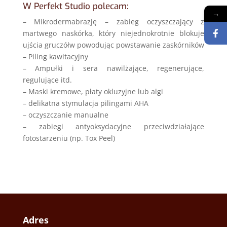
W Perfekt Studio polecam:
→
– Mikrodermabrazję – zabieg oczyszczający z
martwego naskórka, który niejednokrotnie blokuje
ujścia gruczółw powodując powstawanie zaskórników
– Piling kawitacyjny
– Ampułki i sera nawilżające, regenerujące,
regulujące itd.
– Maski kremowe, płaty okluzyjne lub algi
– delikatna stymulacja pilingami AHA
– oczyszczanie manualne
– zabiegi antyoksydacyjne przeciwdziałające
fotostarzeniu (np. Tox Peel)
Adres