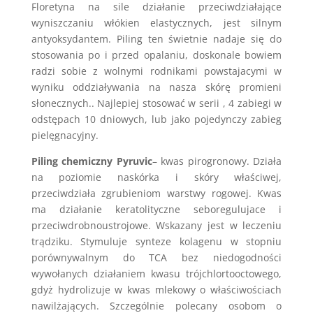
Floretyna na sile działanie przeciwdziałające
wyniszczaniu włókien elastycznych, jest silnym
antyoksydantem. Piling ten świetnie nadaje się do
stosowania po i przed opalaniu, doskonale bowiem
radzi sobie z wolnymi rodnikami powstajacymi w
wyniku oddziaływania na nasza skórę promieni
słonecznych.. Najlepiej stosować w serii , 4 zabiegi w
odstępach 10 dniowych, lub jako pojedynczy zabieg
pielęgnacyjny.
Piling chemiczny Pyruvic
– kwas pirogronowy. Działa
na poziomie naskórka i skóry właściwej,
przeciwdziała zgrubieniom warstwy rogowej. Kwas
ma działanie keratolityczne seboregulujace i
przeciwdrobnoustrojowe. Wskazany jest w leczeniu
trądziku. Stymuluje synteze kolagenu w stopniu
porównywalnym do TCA bez niedogodności
wywołanych działaniem kwasu trójchlortooctowego,
gdyż hydrolizuje w kwas mlekowy o właściwościach
nawilżających. Szczególnie polecany osobom o