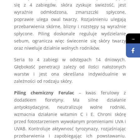
się z 4 zabiegów, skóra zyskuje swieżość, jest
wyraźnie odmłodzona, zmarszczki spłycone,
poprawie ulega owal twarzy. Rozjaśnieniu ulegają
przebarwienia skórne, blizny i rozstępy są wyraźnie
spłycone. Piling doskonale reguluje wydzielanie
→
sebum, ogranicza więc świecenie się skóry twarzy
oraz niweluje działnie wolnych rodników.
Seria to 4 zabiegi w odstępach 14 dniowych.
Głębokość penetracji zależy od ilości nałożonych
warstw i jest ona określana indywidualnie w
zależności od rodzaju skóry.
Piling chemiczny Ferulac
– kwas ferulowy z
dodatkiem floretyny. Ma silne działanie
antyoksydacyjne, neutralizuje wolne rodniki,
wzmacnia działanie witamin C i E. Chroni skórę
przed fotostarzeniem wywołanym promieniami UVA i
UVAB. Kontroluje aktywnosć tyrozynazy, rozjaśniając
przebarwienia i zapobiegając ich powstawaniu.