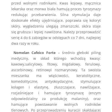
przed wolnymi rodnikami. Kwas kojowy, mącznica
lekarska oraz morwa biała hamują proces tyrozynazy
redukując przebarwienia. Silna stymulacja daje
doskonałe efekty ujędrniające, poprawia się koloryt
skóry, wygładzeniu ulegają zmarszczki, skóra staje
się grubsza i lepiej nawilżona. Należy przeprowadzić
serię 4 do 6 zabiegów w odstępach co 7 dni, najlepiej
dwa razy w roku.
Nomelan Cafeico Forte
– średnio głeboki piling
medyczny, w skład którego wchodzą kwasy:
kawowy,salicylowy, fitowy, migdałowy, ferulowy,
ascorbinowy, retinowyi rozmarynowy. Ta swoista
mieszanka ma włąściwości, keratolityczne,
komedolityczne, antyoksydacyjne, stymulujące
kolagen i elastynę, złuszczajace, nawilżajace,
rozjaśniejące i hamujące tyrozynazę (enzym
odpowiedzialny za produkcję malaniny), oraz
hamujące powstawanie wolnych rodników
tlenowych. Po przeprowadzeniu kuracjii skałdającej