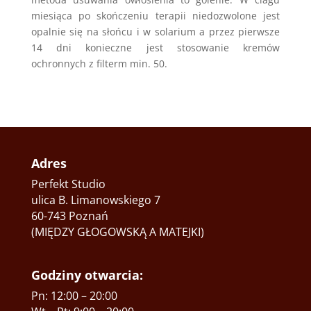
miesiąca po skończeniu terapii niedozwolone jest
opalnie się na słońcu i w solarium a przez pierwsze
14 dni konieczne jest stosowanie kremów
ochronnych z filterm min. 50.
Adres
Perfekt Studio
ulica B. Limanowskiego 7
60-743 Poznań
(MIĘDZY GŁOGOWSKĄ A MATEJKI)
Godziny otwarcia:
Pn: 12:00 – 20:00