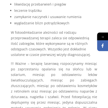
likwidację przebarwień i piegów
leczenie trądziku
zamykanie naczynek i usuwanie rumienia
wygładzanie blizn potrądzikowych
W fotoodmładzanie ależności od rodzaju
→
przeprowadzanej terapii zaleca sie odpowiednią
ilość zabiegów, które wykonywane są w różnych
odstępach czasowych. Wszystko jest dokładnie
ustalone w czasie pierwszej wizyty diagnozującej.
!!! Ważne – terapię laserową rozpoczynamy miesiąc
po zaprzestaniu opalania się na słońcu lub w
solarium, miesiąc po odstawieniu leków
światłouczulających, miesiąc po zabiegach
złuszczających, miesiąc po odstawieniu kosmetyków
z retinolem oraz miesiąc po odstawieniu naparów z
dziurawca, nagietka i szałwii. Przed fotoepilacją nie
depilujemy się przez miesiąc, jedyna dopuszczalna
metoda usuwania owłosienia to golenie. W ciagu